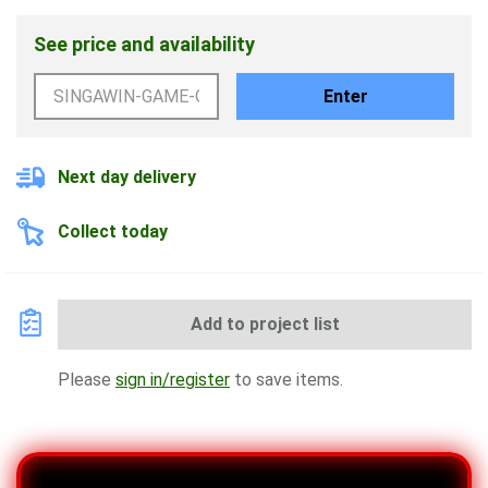
See price and availability
Enter
Next day delivery
Collect today
Add to project list
Please
sign in/register
to save items.