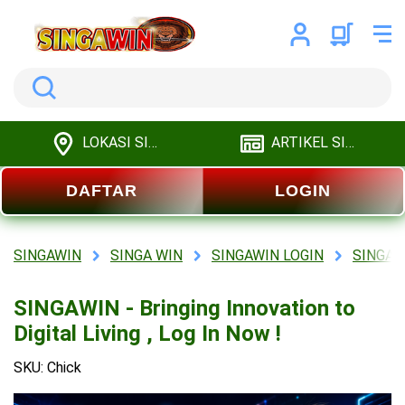
Search
LOKASI SINGAWIN
ARTIKEL SINGAWIN
DAFTAR
LOGIN
SINGAWIN
SINGA WIN
SINGAWIN LOGIN
SINGAWIN
SINGAWIN - Bringing Innovation to
Digital Living , Log In Now !
SKU: Chick