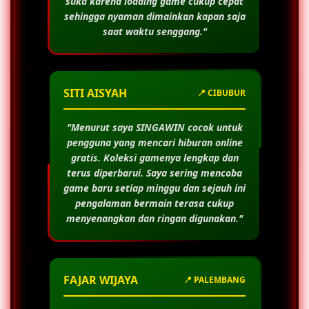
suka karena loading game cukup cepat
sehingga nyaman dimainkan kapan saja
saat waktu senggang."
SITI AISYAH
📍 CIBUBUR
"Menurut saya SINGAWIN cocok untuk
pengguna yang mencari hiburan online
gratis. Koleksi gamenya lengkap dan
terus diperbarui. Saya sering mencoba
game baru setiap minggu dan sejauh ini
pengalaman bermain terasa cukup
menyenangkan dan ringan digunakan."
FAJAR WIJAYA
📍 PALEMBANG