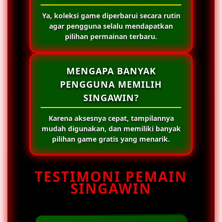
Ya, koleksi game diperbarui secara rutin
agar pengguna selalu mendapatkan
pilihan permainan terbaru.
MENGAPA BANYAK
PENGGUNA MEMILIH
SINGAWIN?
Karena aksesnya cepat, tampilannya
mudah digunakan, dan memiliki banyak
pilihan game gratis yang menarik.
TESTIMONI PEMAIN
SINGAWIN