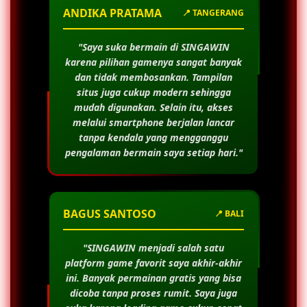
ANDIKA PRATAMA
📍 TANGERANG
"Saya suka bermain di SINGAWIN
karena pilihan gamenya sangat banyak
dan tidak membosankan. Tampilan
situs juga cukup modern sehingga
mudah digunakan. Selain itu, akses
melalui smartphone berjalan lancar
tanpa kendala yang mengganggu
pengalaman bermain saya setiap hari."
BAGUS SANTOSO
📍 BALI
"SINGAWIN menjadi salah satu
platform game favorit saya akhir-akhir
ini. Banyak permainan gratis yang bisa
dicoba tanpa proses rumit. Saya juga