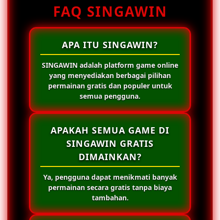
FAQ SINGAWIN
APA ITU SINGAWIN?
SINGAWIN adalah platform game online
yang menyediakan berbagai pilihan
permainan gratis dan populer untuk
semua pengguna.
APAKAH SEMUA GAME DI
SINGAWIN GRATIS
DIMAINKAN?
Ya, pengguna dapat menikmati banyak
permainan secara gratis tanpa biaya
tambahan.