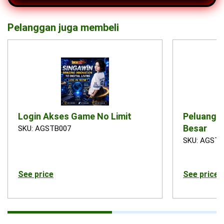
Pelanggan juga membeli
Login Akses Game No Limit
Peluang 
Besar
SKU: AGSTB007
SKU: AGSTB
See price
See price